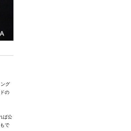
ミング
ドの
れば公
もで