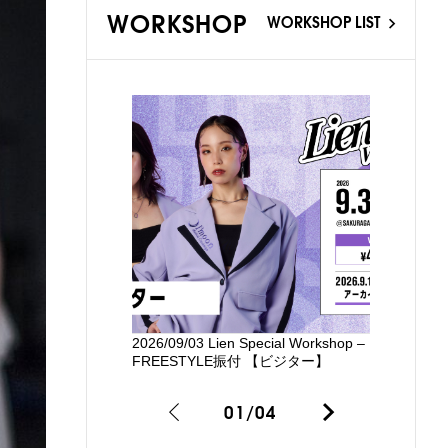
WORKSHOP
WORKSHOP LIST
2026/09/03 Lien Special Workshop –
新国立劇場
FREESTYLE振付 【ビジター】
るワークシ
01
/
04