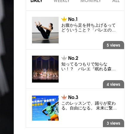
DAILY
WEEKLY
MONTHLY
ALL
お腹から足を持ち上げるって
どういうこと？「バレエの…
5 views
知ってるつもりで知らな
い！？ バレエ『眠れる森…
4 views
このレッスンで、踊りが変わ
る。自由になる。 未来に繋…
3 views