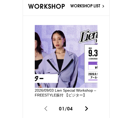
WORKSHOP
WORKSHOP LIST
2026/09/03 Lien Special Workshop –
新国立劇場
FREESTYLE振付 【ビジター】
るワークシ
01
/
04