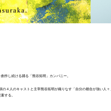
を創作し続ける踊る「熊谷拓明」カンパニー。
品初出演の４人のキャストと主宰熊谷拓明が織りなす「自分の都合が強い人々
提案する。