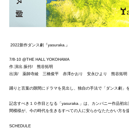
2022新作ダンス劇『yasuraka.』
7/8-10 @THE HALL YOKOHAMA
作.演出.振付/ 熊谷拓明
出演/ 薬師寺綾 三橋俊平 赤澤かおり 安永ひより 熊谷拓明
踊りと言葉の隙間にドラマを見出し、独自の手法で「ダンス劇」
記念すべき１０作目となる「yasuraka.」は、カンパニー作
間模様が、今の時代を生きるすべての人に安らかなたたかい方を
SCHEDULE