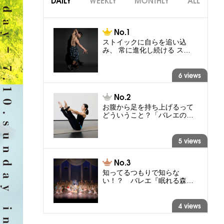
DAILY
WEEKLY
MONTHLY
ALL
ストイックに自らを追い込
み、 常に進化し続ける ス…
6 views
お腹から足を持ち上げるって
どういうこと？「バレエの…
5 views
知ってるつもりで知らな
い！？ バレエ『眠れる森…
4 views