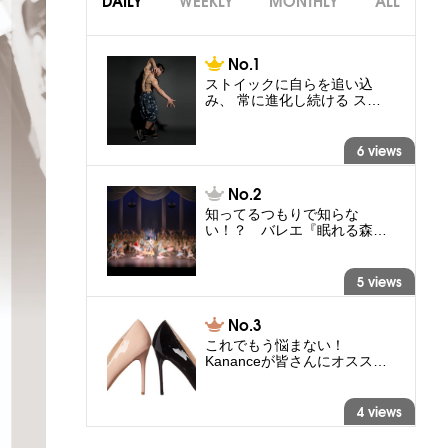
DAILY
WEEKLY
MONTHLY
ALL
ストイックに自らを追い込
み、 常に進化し続ける ス…
6 views
知ってるつもりで知らな
い！？ バレエ『眠れる森…
5 views
これでもう悩まない！
Kananceが皆さんにオスス…
4 views