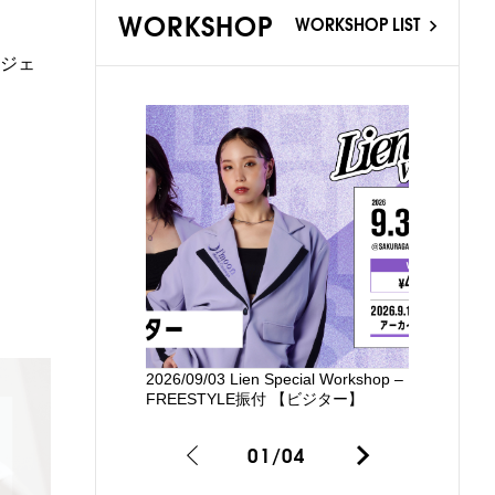
WORKSHOP
WORKSHOP LIST
ジェ
2026/09/03 Lien Special Workshop –
新国立劇場
FREESTYLE振付 【ビジター】
るワークシ
01
/
04