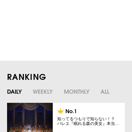
RANKING
DAILY
WEEKLY
MONTHLY
ALL
知ってるつもりで知らない！？
バレエ『眠れる森の美女』本当…