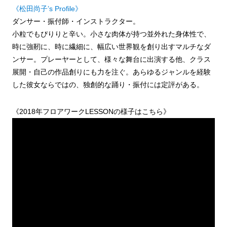
《松田尚子’s Profile》
ダンサー・振付師・インストラクター。
小粒でもぴりりと辛い。小さな肉体が持つ並外れた身体性で、
時に強靭に、時に繊細に、幅広い世界観を創り出すマルチなダ
ンサー。プレーヤーとして、様々な舞台に出演する他、クラス
展開・自己の作品創りにも力を注ぐ。あらゆるジャンルを経験
した彼女ならではの、独創的な踊り・振付には定評がある。
《2018年フロアワークLESSONの様子はこちら》