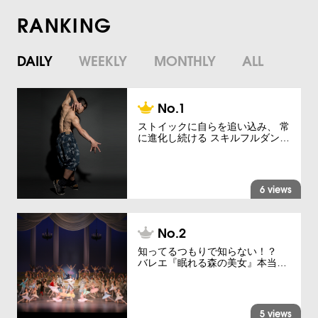
RANKING
DAILY
WEEKLY
MONTHLY
ALL
ストイックに自らを追い込み、 常
に進化し続ける スキルフルダン…
6 views
知ってるつもりで知らない！？
バレエ『眠れる森の美女』本当…
5 views