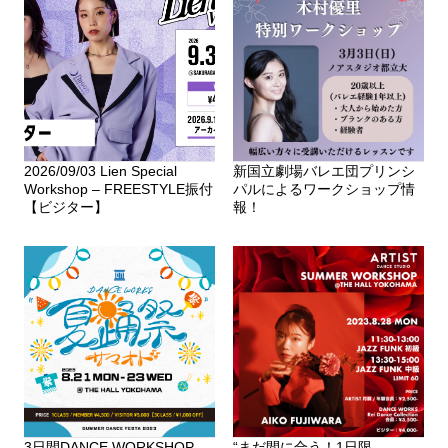
2026/09/03 Lien Special
新国立劇場バレエ団プリンシ
Workshop – FREESTYLE振付
パルによるワークショップ情
【ビジター】
報！
3日間DANCE WORKSHOP
“まだ間に合う！1日限