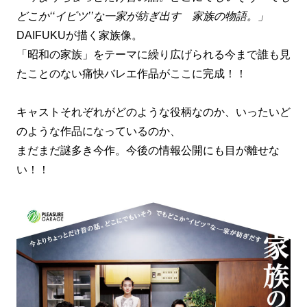
どこか‘‘イビツ’’な一家が紡ぎ出す 家族の物語。」
DAIFUKUが描く家族像。
「昭和の家族」をテーマに繰り広げられる今まで誰も見
たことのない痛快バレエ作品がここに完成！！
キャストそれぞれがどのような役柄なのか、いったいど
のような作品になっているのか、
まだまだ謎多き今作。今後の情報公開にも目が離せな
い！！