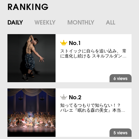
RANKING
DAILY
WEEKLY
MONTHLY
ALL
ストイックに自らを追い込み、 常
に進化し続ける スキルフルダン…
6 views
知ってるつもりで知らない！？
バレエ『眠れる森の美女』本当…
5 views