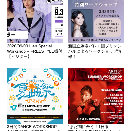
2026/09/03 Lien Special
新国立劇場バレエ団プリンシ
Workshop – FREESTYLE振付
パルによるワークショップ情
【ビジター】
報！
3日間DANCE WORKSHOP
“まだ間に合う！1日限