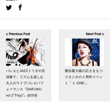
< Previous Post
Next Post >
バレエとJAZZトリオの生
横浜最大級の広さをもつ
演奏で、リズムを楽しむ
スタジオの１周年イベン
大人のライブバレエパフ
ト「 1 -ONE-」
ォーマンス『DAIFUKU
vol.2”Tri(y)”』@渋谷