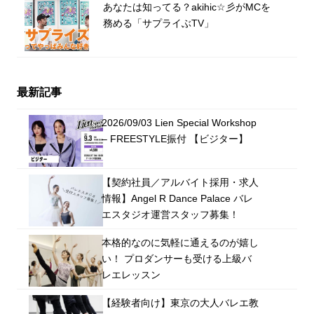
あなたは知ってる？akihic☆彡がMCを
務める「サプライぶTV」
最新記事
2026/09/03 Lien Special Workshop
– FREESTYLE振付 【ビジター】
【契約社員／アルバイト採用・求人
情報】Angel R Dance Palace バレ
エスタジオ運営スタッフ募集！
本格的なのに気軽に通えるのが嬉し
い！ プロダンサーも受ける上級バ
レエレッスン
【経験者向け】東京の大人バレエ教