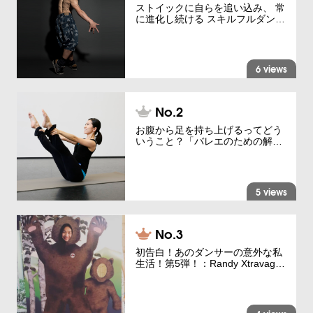
ストイックに自らを追い込み、 常
に進化し続ける スキルフルダン…
6 views
お腹から足を持ち上げるってどう
いうこと？「バレエのための解…
5 views
初告白！あのダンサーの意外な私
生活！第5弾！：Randy Xtravag…