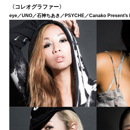
〈コレオグラファー〉
eye／UNO／石神ちあき／PSYCHE／Canako Present’s BLC