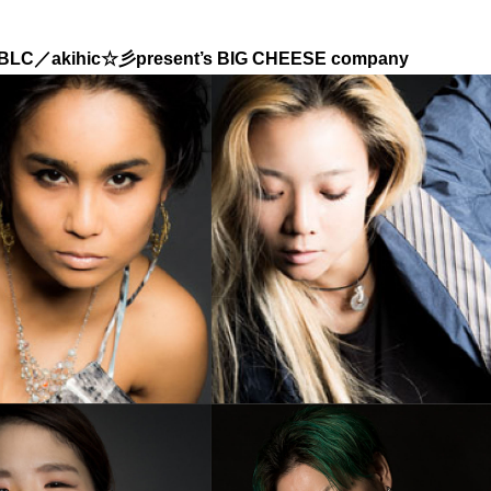
／akihic☆彡present’s BIG CHEESE company