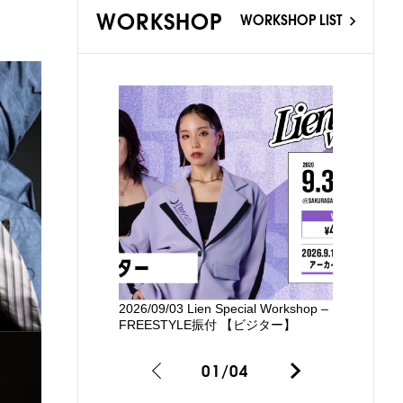
WORKSHOP
WORKSHOP LIST
2026/09/03 Lien Special Workshop –
新国立劇場
FREESTYLE振付 【ビジター】
るワークシ
01
/
04