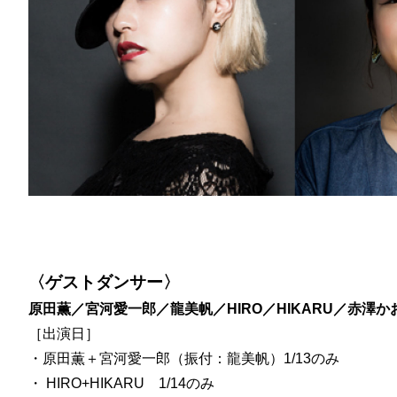
〈ゲストダンサー〉
原田薫／宮河愛一郎／龍美帆／HIRO／HIKARU／赤澤か
［出演日］
・原田薫＋宮河愛一郎（振付：龍美帆）1/13のみ
・ HIRO+HIKARU 1/14のみ