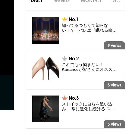
DAILY
WEEKLY
MONTHLY
ALL
知ってるつもりで知らな
い！？ バレエ『眠れる森…
9 views
これでもう悩まない！
Kananceが皆さんにオスス…
5 views
ストイックに自らを追い込
み、 常に進化し続ける ス…
5 views