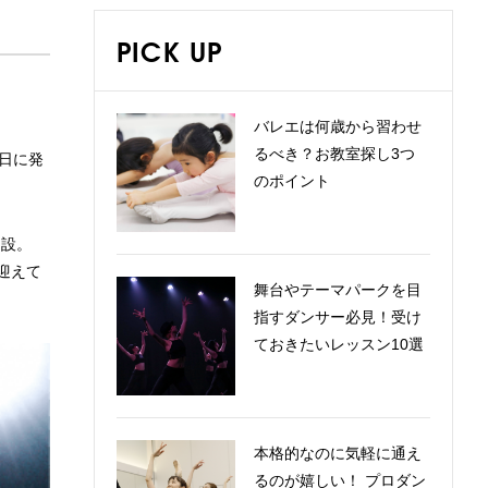
PICK UP
バレエは何歳から習わせ
るべき？お教室探し3つ
6日に発
のポイント
開設。
迎えて
舞台やテーマパークを目
指すダンサー必見！受け
ておきたいレッスン10選
本格的なのに気軽に通え
るのが嬉しい！ プロダン