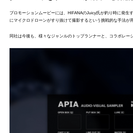
プロモーションムービーには、HIFANAのJuicy氏が釣り時に発
にマイクロドローンがすり抜けて撮影するという挑戦的な手法が
同社は今後も、様々なジャンルのトップランナーと、コラボレー