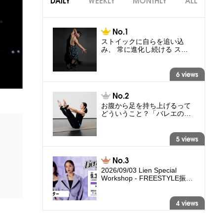
DAILY
WEEKLY
MONTHLY
ALL
ストイックに自らを追い込
み、 常に進化し続ける ス…
6 views
お腹から足を持ち上げるって
どういうこと？「バレエの…
5 views
2026/09/03 Lien Special
Workshop - FREESTYLE振…
4 views