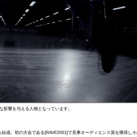
に大きな影響を与える人物となっています。
うチームを結成。初の大会である[RAVE2001]で見事オーディエンス賞を獲得し