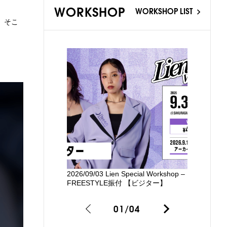
WORKSHOP
WORKSHOP LIST
、そこ
2026/09/03 Lien Special Workshop –
新国立劇場
FREESTYLE振付 【ビジター】
るワークシ
01
/
04