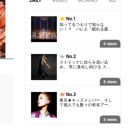
DAILY
WEEKLY
MONTHLY
ALL
知ってるつもりで知らな
い！？ バレエ『眠れる森…
9 views
ストイックに自らを追い込
み、 常に進化し続ける ス…
5 views
東京★キッズメンバー、そし
て個人でも数々の有名アー…
5 views