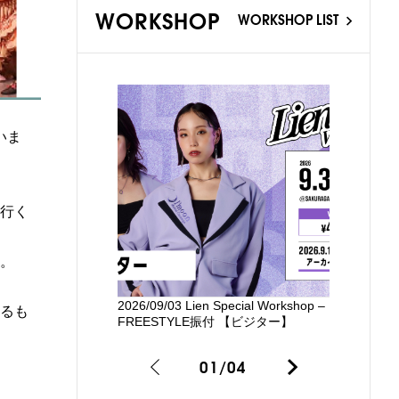
WORKSHOP
WORKSHOP LIST
いま
行く
。
2026/09/03 Lien Special Workshop –
新国立劇場
るも
FREESTYLE振付 【ビジター】
るワークシ
01
/
04