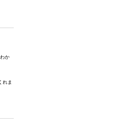
わか
くれま