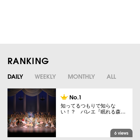
RANKING
DAILY
WEEKLY
MONTHLY
ALL
知ってるつもりで知らな
い！？ バレエ『眠れる森…
6 views