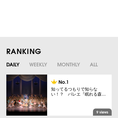
RANKING
DAILY
WEEKLY
MONTHLY
ALL
知ってるつもりで知らな
い！？ バレエ『眠れる森…
9 views