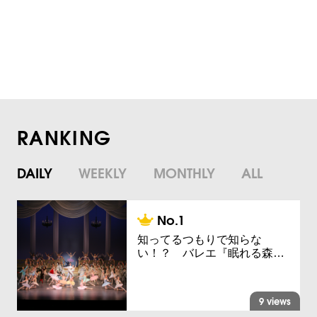
RANKING
DAILY
WEEKLY
MONTHLY
ALL
知ってるつもりで知らな
い！？ バレエ『眠れる森…
9 views