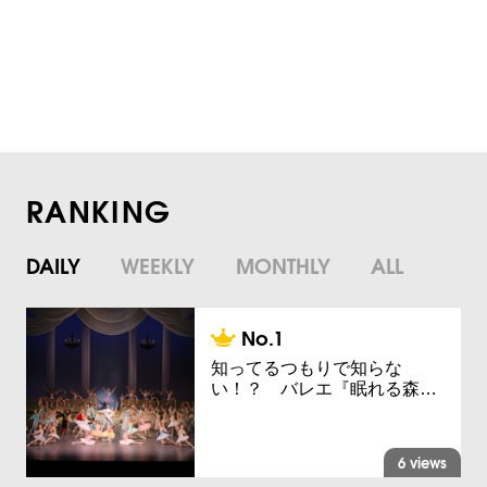
RANKING
DAILY
WEEKLY
MONTHLY
ALL
知ってるつもりで知らな
い！？ バレエ『眠れる森…
6 views