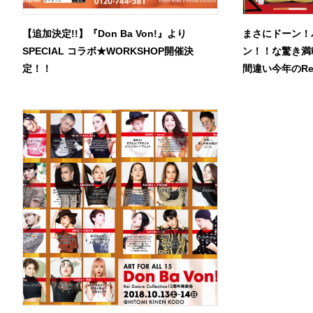
【追加決定!!】『Don Ba Von!』より
まさにドーン！
SPECIAL コラボ★WORKSHOP開催決
ン！！な驚き満
定！！
間違い今年のR