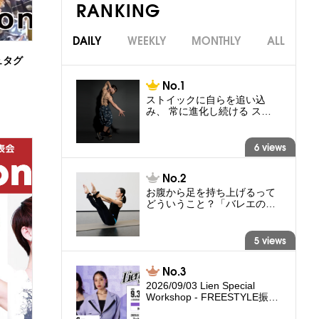
RANKING
DAILY
WEEKLY
MONTHLY
ALL
ュタグ
ストイックに自らを追い込
み、 常に進化し続ける ス…
6 views
お腹から足を持ち上げるって
どういうこと？「バレエの…
5 views
2026/09/03 Lien Special
Workshop - FREESTYLE振…