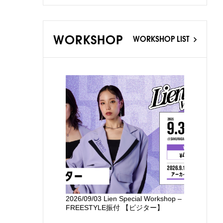
WORKSHOP
WORKSHOP LIST
2026/09/03 Lien Special Workshop –
新国立劇場
FREESTYLE振付 【ビジター】
るワークシ