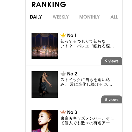
RANKING
DAILY
WEEKLY
MONTHLY
ALL
知ってるつもりで知らな
い！？ バレエ『眠れる森…
9 views
ストイックに自らを追い込
み、 常に進化し続ける ス…
5 views
東京★キッズメンバー、そし
て個人でも数々の有名アー…