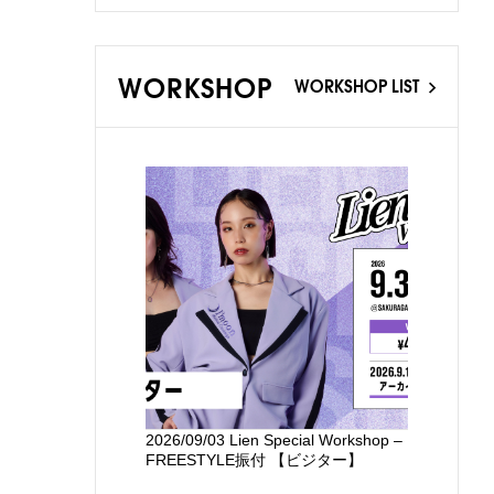
WORKSHOP
WORKSHOP LIST
2026/09/03 Lien Special Workshop –
新国立劇場
FREESTYLE振付 【ビジター】
るワークシ