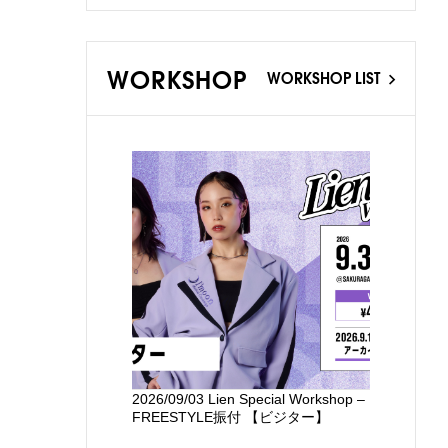
WORKSHOP
WORKSHOP LIST
2026/09/03 Lien Special Workshop –
新国立劇場
FREESTYLE振付 【ビジター】
るワークシ