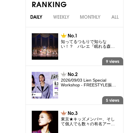
RANKING
DAILY
WEEKLY
MONTHLY
ALL
知ってるつもりで知らな
い！？ バレエ『眠れる森…
9 views
2026/09/03 Lien Special
Workshop - FREESTYLE振…
5 views
東京★キッズメンバー、そし
て個人でも数々の有名アー…