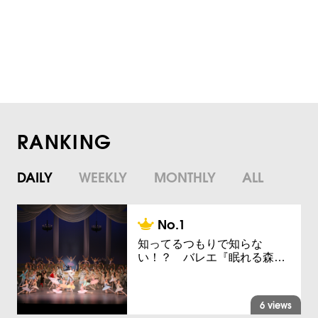
RANKING
DAILY
WEEKLY
MONTHLY
ALL
知ってるつもりで知らな
い！？ バレエ『眠れる森…
6 views