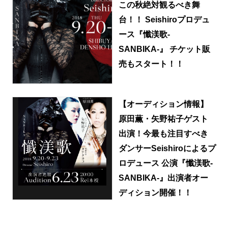
この秋絶対観るべき舞
台！！ Seishiroプロデュ
ース『懺渼歌-
SANBIKA-』 チケット販
売もスタート！！
【オーディション情報】
原田薫・矢野祐子ゲスト
出演！今最も注目すべき
ダンサーSeishiroによるプ
ロデュース 公演『懺渼歌-
SANBIKA-』出演者オー
ディション開催！！