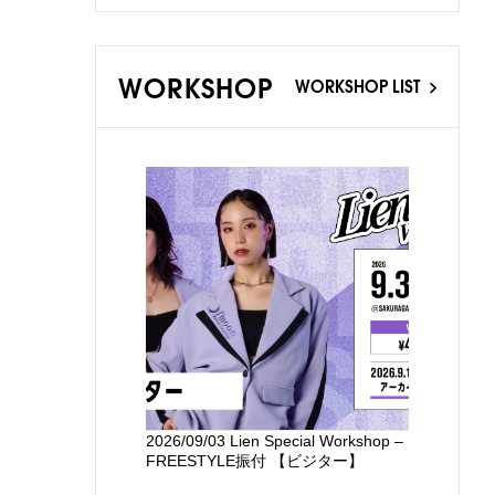
WORKSHOP
WORKSHOP LIST
2026/09/03 Lien Special Workshop –
新国立劇場
FREESTYLE振付 【ビジター】
るワークシ