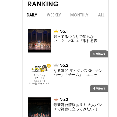
RANKING
DAILY
WEEKLY
MONTHLY
ALL
知ってるつもりで知らな
い！？ バレエ『眠れる森…
5 views
なるほど ザ・ダンス ➁「ナン
バー」「チーム」「ユニッ…
4 views
最新舞台情報あり！ 大人バレ
エで舞台に立ってみたい［…