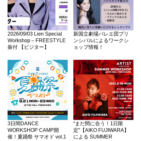
2026/09/03 Lien Special
新国立劇場バレエ団プリ
Workshop – FREESTYLE
ンシパルによるワークシ
振付 【ビジター】
ョップ情報！
3日間DANCE
“まだ間に合う！1日限
WORKSHOP CAMP開
定”【AIKO FUJIWARA】
催！夏踊祭 サマオド vol.1
による SUMMER