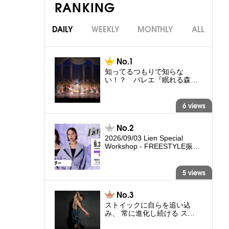
RANKING
DAILY
WEEKLY
MONTHLY
ALL
知ってるつもりで知らな
い！？ バレエ『眠れる森…
6 views
2026/09/03 Lien Special
Workshop - FREESTYLE振…
5 views
ストイックに自らを追い込
み、 常に進化し続ける ス…