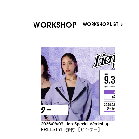
WORKSHOP
WORKSHOP LIST
2026/09/03 Lien Special Workshop –
新国立劇場
FREESTYLE振付 【ビジター】
るワークシ