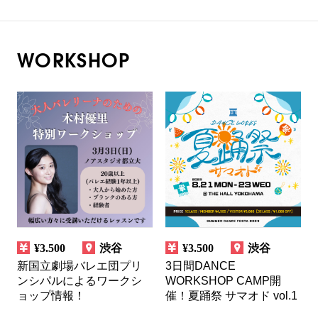
WORKSHOP
¥3.500
渋谷
¥3.500
渋谷
新国立劇場バレエ団プリ
3日間DANCE
ンシパルによるワークシ
WORKSHOP CAMP開
ョップ情報！
催！夏踊祭 サマオド vol.1