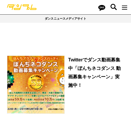
その他
バトル/コンテスト
レッスン動画
ダンスニュースメディアサイト
オーディション
バトル動画
SHOW動画
Twitterでダンス動画募集
中「ぼんちネコダンス 動
画募集キャンペーン」実
施中！