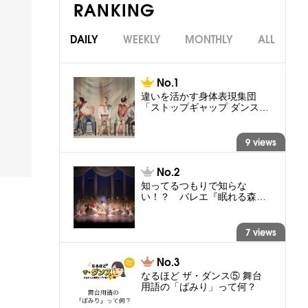
RANKING
DAILY
WEEKLY
MONTHLY
ALL
違いを活かす身体表現集団
「ストップギャップ ダンス…
9 views
知ってるつもりで知らな
い！？ バレエ『眠れる森…
7 views
なるほど ザ・ダンス⑤ 舞台
用語の「ばみり」って何？