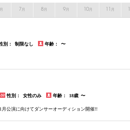
7
8
9
10
11
月
月
月
月
月
月
性別： 制限なし
年齢： 〜
性別： 女性のみ
年齢： 18歳 〜
018年1月公演に向けてダンサーオーディション開催!!