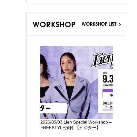
WORKSHOP
WORKSHOP LIST
2026/09/03 Lien Special Workshop –
新国立劇場
FREESTYLE振付 【ビジター】
るワークシ