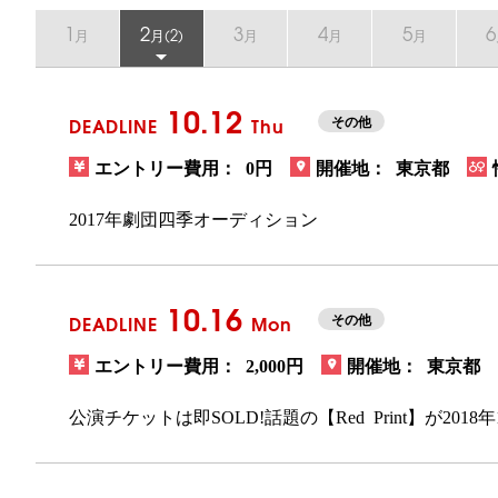
1
2
3
4
5
6
月
月
(2)
月
月
月
10.12
DEADLINE
Thu
その他
エントリー費用： 0円
開催地： 東京都
2017年劇団四季オーディション
10.16
DEADLINE
Mon
その他
エントリー費用： 2,000円
開催地： 東京都
公演チケットは即SOLD!話題の【Red Print】が2