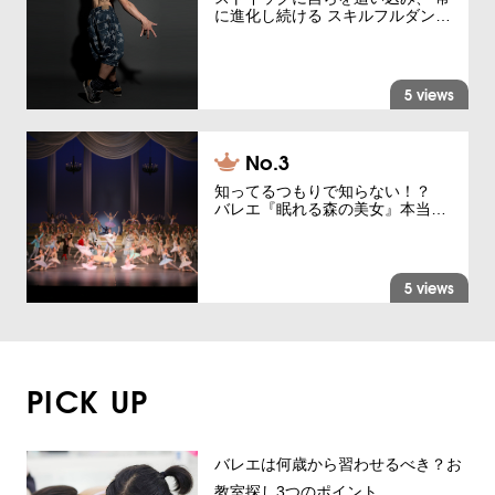
に進化し続ける スキルフルダン…
5 views
知ってるつもりで知らない！？
バレエ『眠れる森の美女』本当…
5 views
PICK UP
バレエは何歳から習わせるべき？お
教室探し3つのポイント