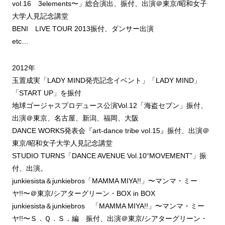
vol.16 3elements〜」総合演出、振付、出演＠東京/昭和女子
大学人見記念講堂
BENI LIVE TOUR 2013振付、ダンサー出演
etc…
2012年
玉置成実「LADY MIND発売記念イベント」「LADY MIND」
「START UP」を振付
地球ゴージャスプロデュース公演Vol.12「海盗セブン」振付、
出演＠東京、名古屋、新潟、福岡、大阪
DANCE WORKS発表会『art-dance tribe vol.15』振付、出演＠
東京/昭和女子大学人見記念講堂
STUDIO TURNS「DANCE AVENUE Vol.10“MOVEMENT”」振
付、出演。
junkiesista＆junkiebros「MAMMA MIYA!!」〜マンマ・ミー
ヤ!!〜＠東京/シアターグリーン・BOX in BOX
junkiesista＆junkiebros 「MAMMA MIYA!!」〜マンマ・ミー
ヤ!!〜Ｓ．Ｑ．Ｓ．編 振付、出演＠東京/シアターグリーン・