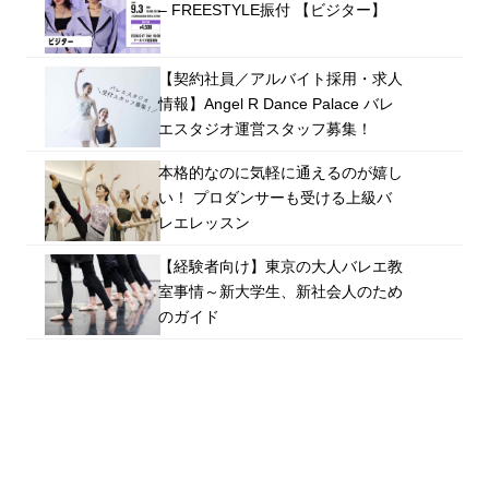
– FREESTYLE振付 【ビジター】
【契約社員／アルバイト採用・求人
情報】Angel R Dance Palace バレ
エスタジオ運営スタッフ募集！
本格的なのに気軽に通えるのが嬉し
い！ プロダンサーも受ける上級バ
レエレッスン
【経験者向け】東京の大人バレエ教
室事情～新大学生、新社会人のため
のガイド