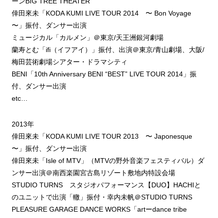
ーンBIG TREE THEATER
倖田來未「KODA KUMI LIVE TOUR 2014 〜 Bon Voyage
〜」振付、ダンサー出演
ミュージカル「カルメン」＠東京/天王洲銀河劇場
蘭寿とむ「ifi（イフアイ）」振付、出演＠東京/青山劇場、大阪/
梅田芸術劇場シアター・ドラマシティ
BENI「10th Anniversary BENI “BEST” LIVE TOUR 2014」振
付、ダンサー出演
etc…
2013年
倖田來未「KODA KUMI LIVE TOUR 2013 〜 Japonesque
〜」振付、ダンサー出演
倖田來未「Isle of MTV」（MTVの野外音楽フェスティバル）ダ
ンサー出演＠南西楽園宮古島リゾート敷地内特設会場
STUDIO TURNS スタジオパフォーマンス【DUO】HACHIと
のユニットで出演「轍」振付・幸内未帆＠STUDIO TURNS
PLEASURE GARAGE DANCE WORKS「artーdance tribe