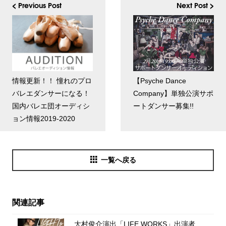
< Previous Post
Next Post >
情報更新！！ 憧れのプロ
【Psyche Dance
バレエダンサーになる！
Company】単独公演サポ
国内バレエ団オーディシ
ートダンサー募集!!
ョン情報2019-2020
一覧へ戻る
関連記事
大村俊介演出「LIFE WORKS」出演者