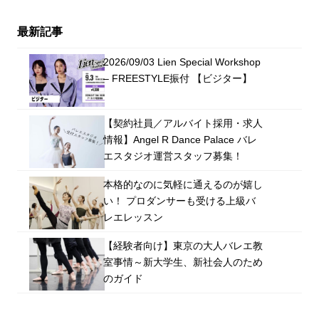
最新記事
2026/09/03 Lien Special Workshop
– FREESTYLE振付 【ビジター】
【契約社員／アルバイト採用・求人
情報】Angel R Dance Palace バレ
エスタジオ運営スタッフ募集！
本格的なのに気軽に通えるのが嬉し
い！ プロダンサーも受ける上級バ
レエレッスン
【経験者向け】東京の大人バレエ教
室事情～新大学生、新社会人のため
のガイド