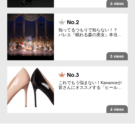
6 views
知ってるつもりで知らない！？
バレエ『眠れる森の美女』本当…
5 views
これでもう悩まない！Kananceが
皆さんにオススメする「ヒール…
4 views