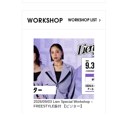
WORKSHOP
WORKSHOP LIST
2026/09/03 Lien Special Workshop –
新国立劇場
FREESTYLE振付 【ビジター】
るワークシ