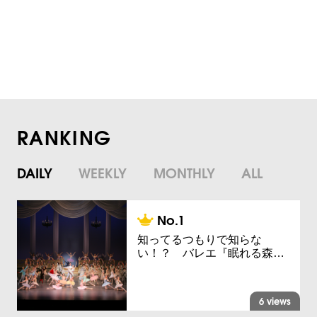
RANKING
DAILY
WEEKLY
MONTHLY
ALL
知ってるつもりで知らな
い！？ バレエ『眠れる森…
6 views