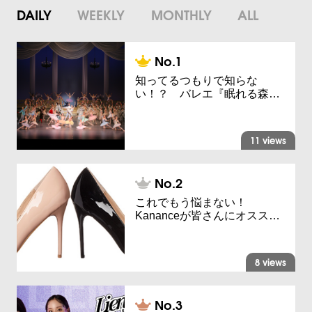
DAILY
WEEKLY
MONTHLY
ALL
知ってるつもりで知らな
い！？ バレエ『眠れる森…
11 views
これでもう悩まない！
Kananceが皆さんにオスス…
8 views