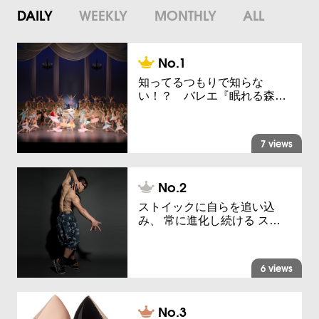
DAILY
WEEKLY
MONTHLY
ALL
知ってるつもりで知らな
い！？ バレエ『眠れる森…
7 views
ストイックに自らを追い込
み、 常に進化し続ける ス…
6 views